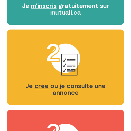
Je
m'inscris
gratuitement sur
mutuali.ca
2
Je
crée
ou je consulte une
annonce
3